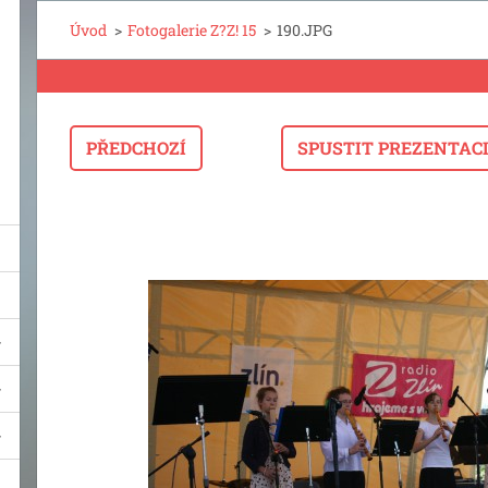
Úvod
>
Fotogalerie Z?Z! 15
>
190.JPG
PŘEDCHOZÍ
SPUSTIT PREZENTAC