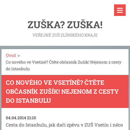
ZUŠKA? ZUŠKA!
VEŘEJNÉ ZUŠ ZLÍNSKÉHO KRAJE
Úvod
>
Co nového ve Vsetíně? Čtěte občasník Zušík! Nejenom z cesty
do Istanbulu
CO NOVÉHO VE VSETÍNĚ? ČTĚTE
OBČASNÍK ZUŠÍK! NEJENOM Z CESTY
DO ISTANBULU
04.04.2014 21:10
Cesta do Istanbulu, jak daří zpěvu v ZUŠ Vsetín i něco