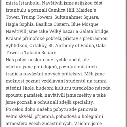
místa Istanbulu. Navštívili jsme asijskou část
Istanbulu a poznali Camlica Hill, Maiden´s
Tower, Trump Towers, Sultanahmet Square,
Hagia Sophia, Basilica Cistern, Blue Mosque.
Navštívili jsme také Velký Bazar a Galata Bridge.
Krásné přímořské pobřeží, přístav s překrásnou
vyhlídkou, Ortaköy, St. Anthony of Padua, Gala
Tower a Taksim Square.
Náš pobyt neskutečně rychle uběhl, ale
všichni jsme plni dojmů, poznání místních
tradic a navázání nových přátelství. Měli jsme
možnost poznat vzdělávání studentů na tamní
střední škole, hudební kulturu tureckého národa,
spoustu památek, navštívili jsme mešity a také
jsme poznali a ochutnali zdejší speciality.
Po celou dobu našeho pobytu zde panovala
velmi skvělá, příjemná, pohodová a kolegiální
atmosféra všech zúčastněných. Všichni jsme