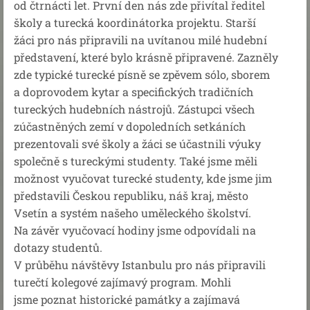
od čtrnácti let. První den nás zde přivítal ředitel
školy a turecká koordinátorka projektu. Starší
žáci pro nás připravili na uvítanou milé hudební
představení, které bylo krásně připravené. Zazněly
zde typické turecké písně se zpěvem sólo, sborem
a doprovodem kytar a specifických tradičních
tureckých hudebních nástrojů. Zástupci všech
zúčastněných zemí v dopoledních setkáních
prezentovali své školy a žáci se účastnili výuky
společně s tureckými studenty. Také jsme měli
možnost vyučovat turecké studenty, kde jsme jim
představili Českou republiku, náš kraj, město
Vsetín a systém našeho uměleckého školství.
Na závěr vyučovací hodiny jsme odpovídali na
dotazy studentů.
V průběhu návštěvy Istanbulu pro nás připravili
turečtí kolegové zajímavý program. Mohli
jsme poznat historické památky a zajímavá