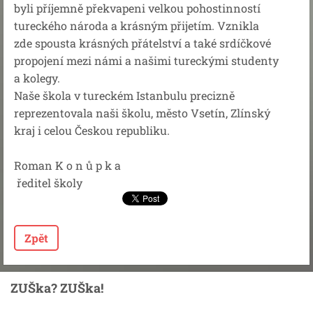
byli příjemně překvapeni velkou pohostinností
tureckého národa a krásným přijetím. Vznikla
zde spousta krásných přátelství a také srdíčkové
propojení mezi námi a našimi tureckými studenty
a kolegy.
Naše škola v tureckém Istanbulu precizně
reprezentovala naši školu, město Vsetín, Zlínský
kraj i celou Českou republiku.
Roman K o n ů p k a
ředitel školy
Zpět
ZUŠka? ZUŠka!