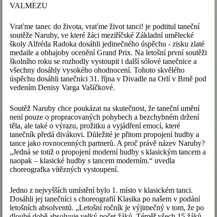
VALMEZU
Vraťme tanec do života, vraťme život tanci! je podtitul taneční
soutěže Naruby, ve které žáci meziříčské Základní umělecké
školy Alfréda Radoka dosáhli jedinečného úspěchu - zisku zlaté
medaile a obhajoby ocenění Grand Prix. Na letošní první soutěži
školního roku se rozhodly vystoupit i další sólové tanečnice a
všechny dosáhly vysokého ohodnocení. Tohoto skvělého
úspěchu dosáhli tanečníci 31. října v Divadle na Orlí v Brně pod
vedením Denisy Varga Vašíčkové.
Soutěž Naruby chce poukázat na skutečnost, že taneční umění
není pouze o propracovaných pohybech a bezchybném držení
těla, ale také o výrazu, prožitku a vyjádření emocí, které
tanečník předá divákovi. Důležité je přitom propojení hudby a
tance jako rovnocenných partnerů. A proč právě název Naruby?
„Jedná se totiž o propojení moderní hudby s klasickým tancem a
naopak – klasické hudby s tancem moderním.“ uvedla
choreografka vítězných vystoupení.
Jedno z nejvyšších umístění bylo 1. místo v klasickém tanci.
Dosáhli jej tanečníci s choreografií Klasika po našem v podání
letošních absolventů. „Letošní ročník je výjimečný v tom, že po
dlouhé době absolvuje velký počet žáků. Téměř všech 15 žáků,