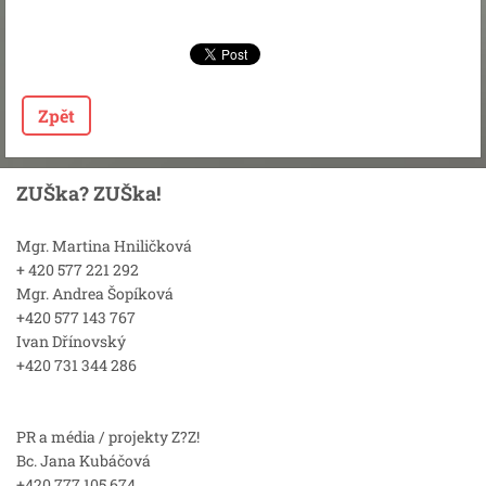
Zpět
ZUŠka? ZUŠka!
Mgr. Martina Hniličková
+ 420 577 221 292
Mgr. Andrea Šopíková
+420 577 143 767
Ivan Dřínovský
+420 731 344 286
PR a média / projekty Z?Z!
Bc. Jana Kubáčová
+420 777 105 674