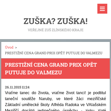
ZUŠKA? ZUŠKA!
VEŘEJNÉ ZUŠ ZLÍNSKÉHO KRAJE
Úvod
>
PRESTIŽNÍ CENA GRAND PRIX OPĚT PUTUJE DO VALMEZU
PRESTIŽNÍ CENA GRAND PRIX OPĚT
PUTUJE DO VALMEZU
26.11.2015 11:24
Vraťme tanec do života, vraťme život tanci! je podtitul
taneční soutěže Naruby, ve které žáci meziříčské
Základní umělecké školy Alfréda Radoka ve VAlašském
Meziříčí dosáhli jedinečného úspěchu - zisku zlaté