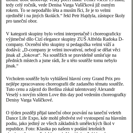
tedy celý ročník, vede Denisa Varga Vašíčková již osmým
rokem. To se nepodařilo léta a musím říci, že je to velmi
ojedinělé i na jiných školách.“ řekl Petr Hajdyla, zástupce školy
pro taneční obor.
V kategorii skupiny bylo velmi interpretačně i choreograficky
výjimečné dílo Cizí elegance skupiny ZUŠ Alfréda Radoka D-
company. Ocenění této skupiny si pedagožka velmi váží a
dodává: „D-company je velmi inovativní, nebojí se dělat věci
jinak až „šokovat“. Na soutěžích se pravidelně umísťuje na
předních místech a jsme rádi, že u této soutěže tomu nebylo
jinak.“
Vrcholem soutěže bylo vyhlášení hlavní ceny Grand Prix pro
nejlépe zpracovanou choreografii dle zadaného tématu soutěže.
Tuto cenu a zájezd do Berlína získal talentovaný Alexandr
Veselý s novým sólem Love this day pod vedením choreografky
Denisy Varga Vašíčkové.
O týden později přijal taneční obor pozvání na taneční veletrh
Dance Life Expo, kde mohl předvést své vystoupení na hlavním
podiu, jako jediný ze všech základních uměleckých škol v
republice. Foto: Klasika po našem v podání letošních