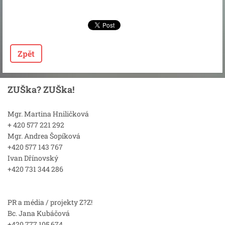
Zpět
ZUŠka? ZUŠka!
Mgr. Martina Hniličková
+ 420 577 221 292
Mgr. Andrea Šopíková
+420 577 143 767
Ivan Dřínovský
+420 731 344 286
PR a média / projekty Z?Z!
Bc. Jana Kubáčová
+420 777 105 674