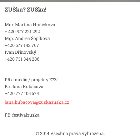
ZUŠka? ZUŠka!
Mgr. Martina Hniličková
+ 420 577 221 292
Mgr. Andrea Šopíková
+420 577 143 767
Ivan Dřínovský
+420 731 344 286
PR a média / projekty Z?Z!
Bc. Jana Kubáčová
+420 777 105 674
jana.kub
acova@zu
skazuska
.cz
FB: festivalzuska
© 2014 Všechna práva vyhrazena.