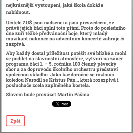
nejkrásnější vystoupení, jaká škola dokáže
nabídnout.
Učitelé ZUŠ jsou nadšenci a jsou přesvědčeni, že
právě jejich žáci splní toto přání. Proto do posledního
dne zuří těžké předvánoční boje, který mladý
muzikant nakonec na adventním koncertě zahraje či
zazpívá.
Aby každý dostal příležitost potěšit své blízké a mohl
se podílet na slavnostní atmosféře, vytvoří na závěr
programu žáci 1. – 5. ročníku 100 členný pěvecký
sbor a za doprovodu školního orchestru představí
společnou skladbu. Jako každoročně se rozloučí
koledou Narodil se Kristus Pán.., která rozezpívá i
posluchače zcela zaplněného kostela.
Slovem bude provázet Martin Pášma.
Zpět